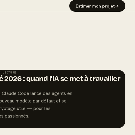
Estimer mon projet
→
E LECTURE
 2026 : quand l'IA se met à travailler
6, Claude Code lance des agents en
 nouveau modèle par défaut et se
ryptage utile — pour les
s passionnés.