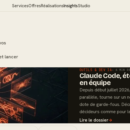
Services
Offres
Réalisations
Insights
Studio
vos
et lancer
OUTILS & DEV IA
— 6 MIN D
Claude Code, été
en équipe
Depuis début juillet 202
parallèle, tourne sur un
dote de garde-fous. Déc
décideurs comme pour le
Lire le dossier
→