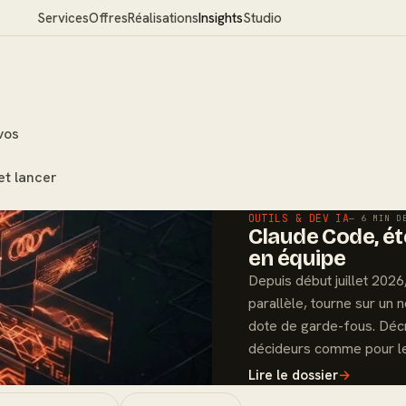
Services
Offres
Réalisations
Insights
Studio
vos
et lancer
OUTILS & DEV IA
— 6 MIN D
Claude Code, été
en équipe
Depuis début juillet 202
parallèle, tourne sur un
dote de garde-fous. Déc
décideurs comme pour le
Lire le dossier
→