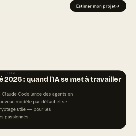
Estimer mon projet
→
E LECTURE
 2026 : quand l'IA se met à travailler
6, Claude Code lance des agents en
 nouveau modèle par défaut et se
ryptage utile — pour les
s passionnés.