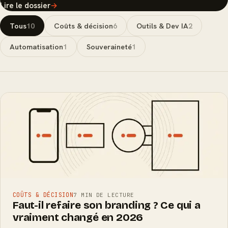
Lire le dossier
→
Tous
10
Coûts & décision
6
Outils & Dev IA
2
Automatisation
1
Souveraineté
1
COÛTS & DÉCISION
7 MIN DE LECTURE
Faut-il refaire son branding ? Ce qui a
vraiment changé en 2026