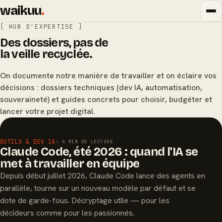
waikuu
.
[ HUB D'EXPERTISE ]
Des dossiers, pas de
la veille recyclée.
On documente notre manière de travailler et on éclaire vos
décisions : dossiers techniques (dev IA, automatisation,
souveraineté) et guides concrets pour choisir, budgéter et
lancer votre projet digital.
À LA UNE
OUTILS & DEV IA
— 6 MIN DE LECTURE
Claude Code, été 2026 : quand l'IA se
met à travailler en équipe
Depuis début juillet 2026, Claude Code lance des agents en
parallèle, tourne sur un nouveau modèle par défaut et se
dote de garde-fous. Décryptage utile — pour les
décideurs comme pour les passionnés.