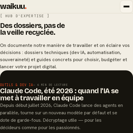
waikuu
.
[ HUB D'EXPERTISE ]
Des dossiers, pas de
la veille recyclée.
On documente notre manière de travailler et on éclaire vos
décisions : dossiers techniques (dev IA, automatisation,
souveraineté) et guides concrets pour choisir, budgéter et
lancer votre projet digital.
À LA UNE
OUTILS & DEV IA
— 6 MIN DE LECTURE
Claude Code, été 2026 : quand l'IA se
met à travailler en équipe
Depuis début juillet 2026, Claude Code lance des agents en
parallèle, tourne sur un nouveau modèle par défaut et se
dote de garde-fous. Décryptage utile — pour les
décideurs comme pour les passionnés.