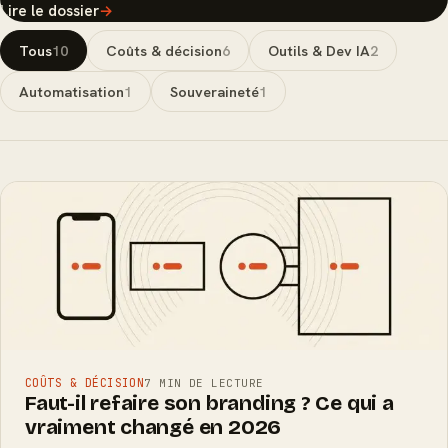
Lire le dossier
→
Tous
10
Coûts & décision
6
Outils & Dev IA
2
Automatisation
1
Souveraineté
1
COÛTS & DÉCISION
7 MIN DE LECTURE
Faut-il refaire son branding ? Ce qui a
vraiment changé en 2026