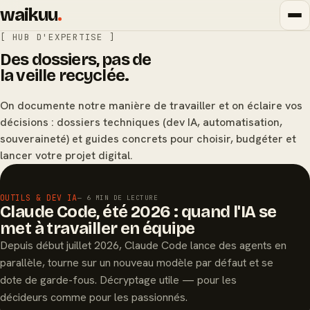
waikuu
.
[ HUB D'EXPERTISE ]
Des dossiers, pas de
la veille recyclée.
On documente notre manière de travailler et on éclaire vos
décisions : dossiers techniques (dev IA, automatisation,
souveraineté) et guides concrets pour choisir, budgéter et
lancer votre projet digital.
À LA UNE
OUTILS & DEV IA
— 6 MIN DE LECTURE
Claude Code, été 2026 : quand l'IA se
met à travailler en équipe
Depuis début juillet 2026, Claude Code lance des agents en
parallèle, tourne sur un nouveau modèle par défaut et se
dote de garde-fous. Décryptage utile — pour les
décideurs comme pour les passionnés.