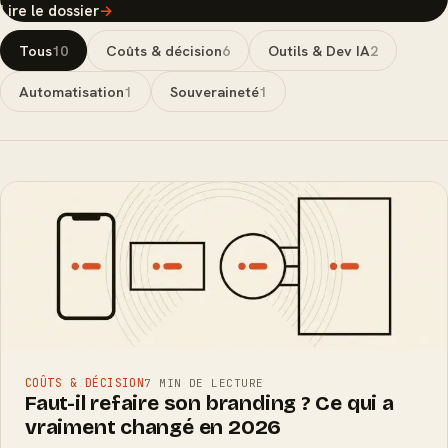
Lire le dossier
→
Tous
10
Coûts & décision
6
Outils & Dev IA
2
Automatisation
1
Souveraineté
1
COÛTS & DÉCISION
7 MIN DE LECTURE
Faut-il refaire son branding ? Ce qui a
vraiment changé en 2026