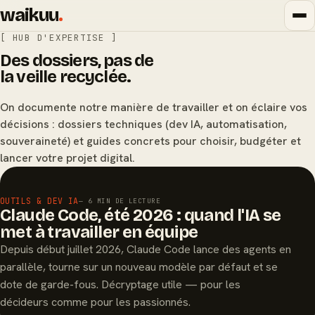
waikuu
.
[ HUB D'EXPERTISE ]
Des dossiers, pas de
la veille recyclée.
On documente notre manière de travailler et on éclaire vos
décisions : dossiers techniques (dev IA, automatisation,
souveraineté) et guides concrets pour choisir, budgéter et
lancer votre projet digital.
À LA UNE
OUTILS & DEV IA
— 6 MIN DE LECTURE
Claude Code, été 2026 : quand l'IA se
met à travailler en équipe
Depuis début juillet 2026, Claude Code lance des agents en
parallèle, tourne sur un nouveau modèle par défaut et se
dote de garde-fous. Décryptage utile — pour les
décideurs comme pour les passionnés.