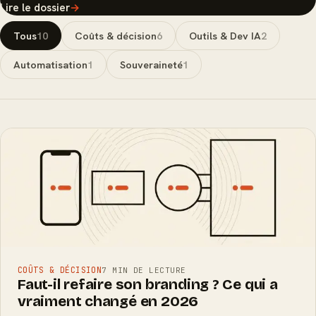
Lire le dossier
→
Tous
10
Coûts & décision
6
Outils & Dev IA
2
Automatisation
1
Souveraineté
1
COÛTS & DÉCISION
7 MIN DE LECTURE
Faut-il refaire son branding ? Ce qui a
vraiment changé en 2026