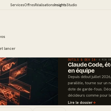
Services
Offres
Réalisations
Insights
Studio
vos
et lancer
OUTILS & DEV IA
— 6 MIN D
Claude Code, été
en équipe
Depuis début juillet 202
parallèle, tourne sur un
dote de garde-fous. Déc
décideurs comme pour le
Lire le dossier
→