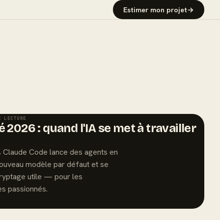
Estimer mon projet
→
E LECTURE
 2026 : quand l'IA se met à travailler
6, Claude Code lance des agents en
 nouveau modèle par défaut et se
ryptage utile — pour les
s passionnés.