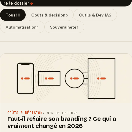
Lire le dossier
→
Tous
10
Coûts & décision
6
Outils & Dev IA
2
Automatisation
1
Souveraineté
1
COÛTS & DÉCISION
7 MIN DE LECTURE
Faut-il refaire son branding ? Ce qui a
vraiment changé en 2026