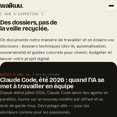
waikuu
.
[ HUB D'EXPERTISE ]
Des dossiers, pas de
la veille recyclée.
On documente notre manière de travailler et on éclaire vos
décisions : dossiers techniques (dev IA, automatisation,
souveraineté) et guides concrets pour choisir, budgéter et
lancer votre projet digital.
À LA UNE
OUTILS & DEV IA
— 6 MIN DE LECTURE
Claude Code, été 2026 : quand l'IA se
met à travailler en équipe
Depuis début juillet 2026, Claude Code lance des agents en
parallèle, tourne sur un nouveau modèle par défaut et se
dote de garde-fous. Décryptage utile — pour les
décideurs comme pour les passionnés.