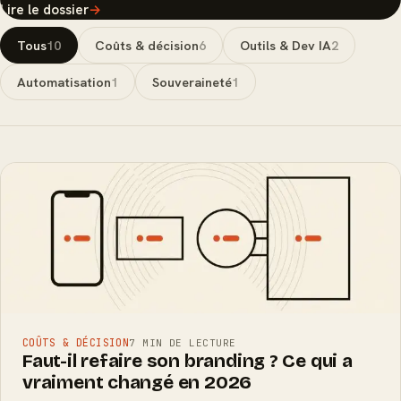
Lire le dossier
→
Tous
10
Coûts & décision
6
Outils & Dev IA
2
Automatisation
1
Souveraineté
1
COÛTS & DÉCISION
7 MIN DE LECTURE
Faut-il refaire son branding ? Ce qui a
vraiment changé en 2026