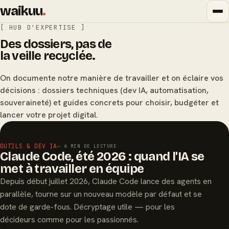
waikuu
.
[ HUB D'EXPERTISE ]
Des dossiers, pas de
la veille recyclée.
On documente notre manière de travailler et on éclaire vos
décisions : dossiers techniques (dev IA, automatisation,
souveraineté) et guides concrets pour choisir, budgéter et
lancer votre projet digital.
À LA UNE
OUTILS & DEV IA
— 6 MIN DE LECTURE
Claude Code, été 2026 : quand l'IA se
met à travailler en équipe
Depuis début juillet 2026, Claude Code lance des agents en
parallèle, tourne sur un nouveau modèle par défaut et se
dote de garde-fous. Décryptage utile — pour les
décideurs comme pour les passionnés.