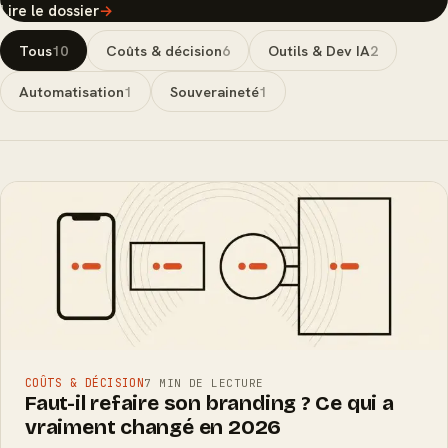
Lire le dossier
→
Tous
10
Coûts & décision
6
Outils & Dev IA
2
Automatisation
1
Souveraineté
1
COÛTS & DÉCISION
7 MIN DE LECTURE
Faut-il refaire son branding ? Ce qui a
vraiment changé en 2026