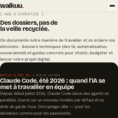
waikuu
.
[ HUB D'EXPERTISE ]
Des dossiers, pas de
la veille recyclée.
On documente notre manière de travailler et on éclaire vos
décisions : dossiers techniques (dev IA, automatisation,
souveraineté) et guides concrets pour choisir, budgéter et
lancer votre projet digital.
À LA UNE
OUTILS & DEV IA
— 6 MIN DE LECTURE
Claude Code, été 2026 : quand l'IA se
met à travailler en équipe
Depuis début juillet 2026, Claude Code lance des agents en
parallèle, tourne sur un nouveau modèle par défaut et se
dote de garde-fous. Décryptage utile — pour les
décideurs comme pour les passionnés.