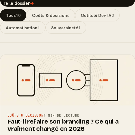
Lire le dossier
→
Tous
10
Coûts & décision
6
Outils & Dev IA
2
Automatisation
1
Souveraineté
1
COÛTS & DÉCISION
7 MIN DE LECTURE
Faut-il refaire son branding ? Ce qui a
vraiment changé en 2026