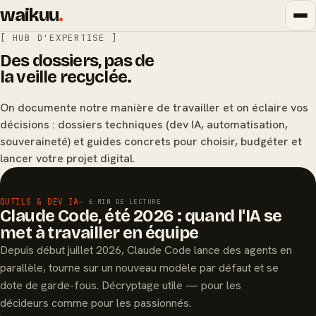
waikuu
.
[ HUB D'EXPERTISE ]
Des dossiers, pas de
la veille recyclée.
On documente notre manière de travailler et on éclaire vos
décisions : dossiers techniques (dev IA, automatisation,
souveraineté) et guides concrets pour choisir, budgéter et
lancer votre projet digital.
À LA UNE
OUTILS & DEV IA
— 6 MIN DE LECTURE
Claude Code, été 2026 : quand l'IA se
met à travailler en équipe
Depuis début juillet 2026, Claude Code lance des agents en
parallèle, tourne sur un nouveau modèle par défaut et se
dote de garde-fous. Décryptage utile — pour les
décideurs comme pour les passionnés.