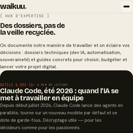
waikuu
.
[ HUB D'EXPERTISE ]
Des dossiers, pas de
la veille recyclée.
On documente notre manière de travailler et on éclaire vos
décisions : dossiers techniques (dev IA, automatisation,
souveraineté) et guides concrets pour choisir, budgéter et
lancer votre projet digital.
À LA UNE
OUTILS & DEV IA
— 6 MIN DE LECTURE
Claude Code, été 2026 : quand l'IA se
met à travailler en équipe
Depuis début juillet 2026, Claude Code lance des agents en
parallèle, tourne sur un nouveau modèle par défaut et se
dote de garde-fous. Décryptage utile — pour les
décideurs comme pour les passionnés.