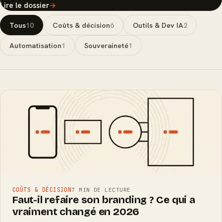
Lire le dossier
→
Tous
10
Coûts & décision
6
Outils & Dev IA
2
Automatisation
1
Souveraineté
1
COÛTS & DÉCISION
7 MIN DE LECTURE
Faut-il refaire son branding ? Ce qui a
vraiment changé en 2026