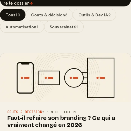
Lire le dossier
→
Tous
10
Coûts & décision
6
Outils & Dev IA
2
Automatisation
1
Souveraineté
1
COÛTS & DÉCISION
7 MIN DE LECTURE
Faut-il refaire son branding ? Ce qui a
vraiment changé en 2026