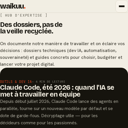
waikuu
.
[ HUB D'EXPERTISE ]
Des dossiers, pas de
la veille recyclée.
On documente notre manière de travailler et on éclaire vos
décisions : dossiers techniques (dev IA, automatisation,
souveraineté) et guides concrets pour choisir, budgéter et
lancer votre projet digital.
À LA UNE
OUTILS & DEV IA
— 6 MIN DE LECTURE
Claude Code, été 2026 : quand l'IA se
met à travailler en équipe
Depuis début juillet 2026, Claude Code lance des agents en
parallèle, tourne sur un nouveau modèle par défaut et se
dote de garde-fous. Décryptage utile — pour les
décideurs comme pour les passionnés.