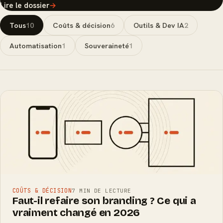
Lire le dossier
→
Tous
10
Coûts & décision
6
Outils & Dev IA
2
Automatisation
1
Souveraineté
1
COÛTS & DÉCISION
7 MIN DE LECTURE
Faut-il refaire son branding ? Ce qui a
vraiment changé en 2026