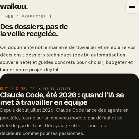
waikuu
.
[ HUB D'EXPERTISE ]
Des dossiers, pas de
la veille recyclée.
On documente notre manière de travailler et on éclaire vos
décisions : dossiers techniques (dev IA, automatisation,
souveraineté) et guides concrets pour choisir, budgéter et
lancer votre projet digital.
À LA UNE
OUTILS & DEV IA
— 6 MIN DE LECTURE
Claude Code, été 2026 : quand l'IA se
met à travailler en équipe
Depuis début juillet 2026, Claude Code lance des agents en
parallèle, tourne sur un nouveau modèle par défaut et se
dote de garde-fous. Décryptage utile — pour les
décideurs comme pour les passionnés.