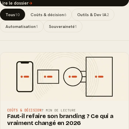
Lire le dossier
→
Tous
10
Coûts & décision
6
Outils & Dev IA
2
Automatisation
1
Souveraineté
1
COÛTS & DÉCISION
7 MIN DE LECTURE
Faut-il refaire son branding ? Ce qui a
vraiment changé en 2026