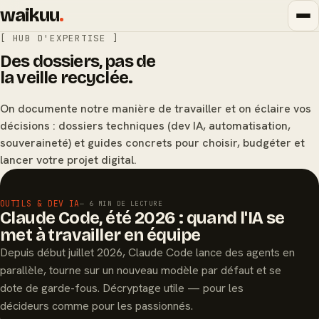
waikuu
.
[ HUB D'EXPERTISE ]
Des dossiers, pas de
la veille recyclée.
On documente notre manière de travailler et on éclaire vos
décisions : dossiers techniques (dev IA, automatisation,
souveraineté) et guides concrets pour choisir, budgéter et
lancer votre projet digital.
À LA UNE
OUTILS & DEV IA
— 6 MIN DE LECTURE
Claude Code, été 2026 : quand l'IA se
met à travailler en équipe
Depuis début juillet 2026, Claude Code lance des agents en
parallèle, tourne sur un nouveau modèle par défaut et se
dote de garde-fous. Décryptage utile — pour les
décideurs comme pour les passionnés.