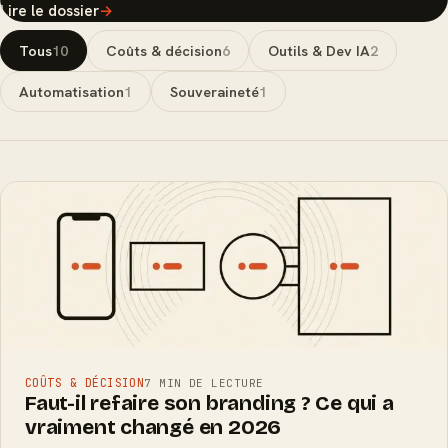
Lire le dossier
→
Tous
10
Coûts & décision
6
Outils & Dev IA
2
Automatisation
1
Souveraineté
1
COÛTS & DÉCISION
7 MIN DE LECTURE
Faut-il refaire son branding ? Ce qui a
vraiment changé en 2026