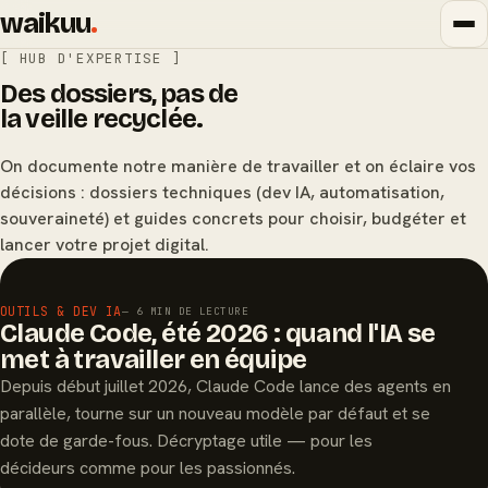
waikuu
.
[ HUB D'EXPERTISE ]
Des dossiers, pas de
la veille recyclée.
On documente notre manière de travailler et on éclaire vos
décisions : dossiers techniques (dev IA, automatisation,
souveraineté) et guides concrets pour choisir, budgéter et
lancer votre projet digital.
À LA UNE
OUTILS & DEV IA
— 6 MIN DE LECTURE
Claude Code, été 2026 : quand l'IA se
met à travailler en équipe
Depuis début juillet 2026, Claude Code lance des agents en
parallèle, tourne sur un nouveau modèle par défaut et se
dote de garde-fous. Décryptage utile — pour les
décideurs comme pour les passionnés.