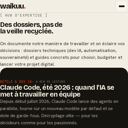
waikuu
.
[ HUB D'EXPERTISE ]
Des dossiers, pas de
la veille recyclée.
On documente notre manière de travailler et on éclaire vos
décisions : dossiers techniques (dev IA, automatisation,
souveraineté) et guides concrets pour choisir, budgéter et
lancer votre projet digital.
À LA UNE
OUTILS & DEV IA
— 6 MIN DE LECTURE
Claude Code, été 2026 : quand l'IA se
met à travailler en équipe
Depuis début juillet 2026, Claude Code lance des agents en
parallèle, tourne sur un nouveau modèle par défaut et se
dote de garde-fous. Décryptage utile — pour les
décideurs comme pour les passionnés.