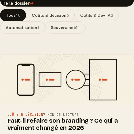
Lire le dossier
→
Tous
10
Coûts & décision
6
Outils & Dev IA
2
Automatisation
1
Souveraineté
1
COÛTS & DÉCISION
7 MIN DE LECTURE
Faut-il refaire son branding ? Ce qui a
vraiment changé en 2026