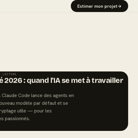
Estimer mon projet
→
E LECTURE
 2026 : quand l'IA se met à travailler
6, Claude Code lance des agents en
 nouveau modèle par défaut et se
ryptage utile — pour les
s passionnés.