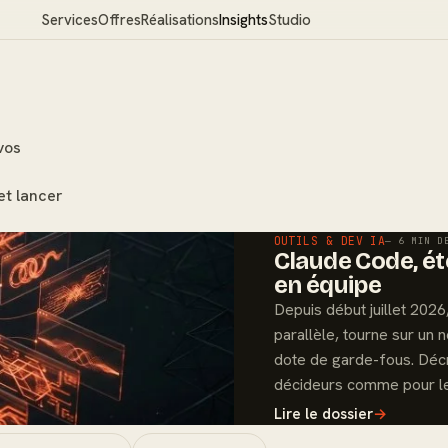
Services
Offres
Réalisations
Insights
Studio
vos
et lancer
OUTILS & DEV IA
— 6 MIN D
Claude Code, été
en équipe
Depuis début juillet 202
parallèle, tourne sur un
dote de garde-fous. Déc
décideurs comme pour le
Lire le dossier
→