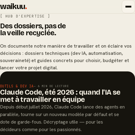
waikuu
.
[ HUB D'EXPERTISE ]
Des dossiers, pas de
la veille recyclée.
On documente notre manière de travailler et on éclaire vos
décisions : dossiers techniques (dev IA, automatisation,
souveraineté) et guides concrets pour choisir, budgéter et
lancer votre projet digital.
À LA UNE
OUTILS & DEV IA
— 6 MIN DE LECTURE
Claude Code, été 2026 : quand l'IA se
met à travailler en équipe
Depuis début juillet 2026, Claude Code lance des agents en
parallèle, tourne sur un nouveau modèle par défaut et se
dote de garde-fous. Décryptage utile — pour les
décideurs comme pour les passionnés.