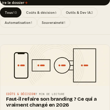
Lire le dossier
→
Tous
10
Coûts & décision
6
Outils & Dev IA
2
Automatisation
1
Souveraineté
1
COÛTS & DÉCISION
7 MIN DE LECTURE
Faut-il refaire son branding ? Ce qui a
vraiment changé en 2026