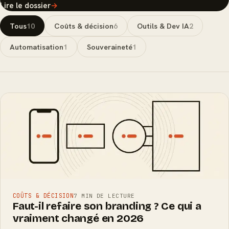
Lire le dossier
→
Tous
10
Coûts & décision
6
Outils & Dev IA
2
Automatisation
1
Souveraineté
1
COÛTS & DÉCISION
7 MIN DE LECTURE
Faut-il refaire son branding ? Ce qui a
vraiment changé en 2026