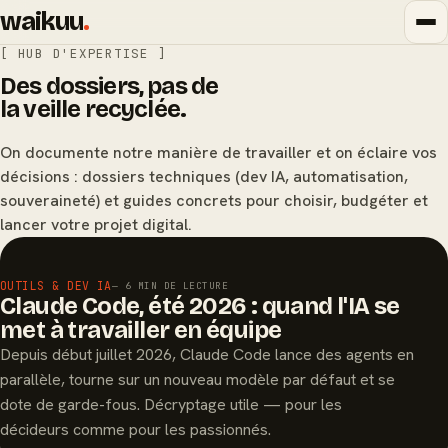
waikuu
.
[ HUB D'EXPERTISE ]
Des dossiers, pas de
la veille recyclée.
On documente notre manière de travailler et on éclaire vos
décisions : dossiers techniques (dev IA, automatisation,
souveraineté) et guides concrets pour choisir, budgéter et
lancer votre projet digital.
À LA UNE
OUTILS & DEV IA
— 6 MIN DE LECTURE
Claude Code, été 2026 : quand l'IA se
met à travailler en équipe
Depuis début juillet 2026, Claude Code lance des agents en
parallèle, tourne sur un nouveau modèle par défaut et se
dote de garde-fous. Décryptage utile — pour les
décideurs comme pour les passionnés.